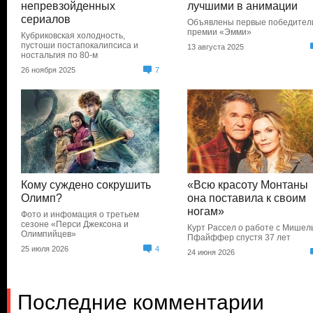
непревзойденных
лучшими в анимации
сериалов
Объявлены первые победител
премии «Эмми»
Кубриковская холодность,
пустоши постапокалипсиса и
13 августа 2025
ностальгия по 80-м
26 ноября 2025
7
Кому суждено сокрушить
«Всю красоту Монтаны
Олимп?
она поставила к своим
ногам»
Фото и инфомация о третьем
сезоне «Перси Джексона и
Курт Рассел о работе с Мишел
Олимпийцев»
Пфайффер спустя 37 лет
25 июля 2026
4
24 июня 2026
Последние комментарии