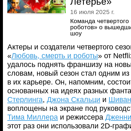
Летерье»
16 июля 2025 г.
Команда четвертого
роботов» о вышедши
шоу
Актеры и создатели четвертого сез
«
Любовь, смерть и роботы
» от Netf
удалось поднять франшизу на новы
словам, новый сезон стал одним из
в их карьере. Он, напомним, состои
основанных на идеях разных фант
Стерлинга
,
Джона Скальци
и
Шиван
воплощены на экране под руководс
Тима Миллера
и режиссера
Дженни
этот раз они использовали 2D-граф