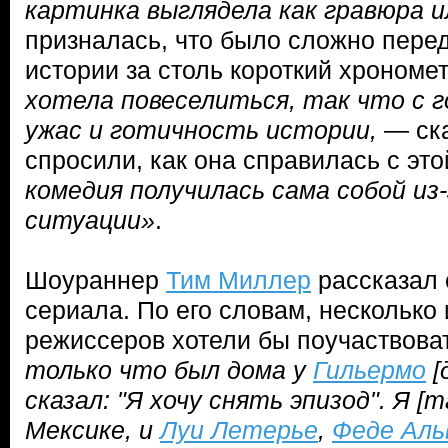
картинка выглядела как гравюра и
призналась, что было сложно пере
истории за столь короткий хрономе
хотела повеселиться, так что с г
ужас и готичность истории,
— ска
спросили, как она справилась с эт
комедия получилась сама собой из
ситуации»
.
Шоураннер
Тим Миллер
рассказал 
сериала. По его словам, несколько
режиссеров хотели бы поучаствоват
только что был дома у
Гильермо
[
сказал: "Я хочу снять эпизод". Я [
Мексике, и
Луи Летерье
,
Феде Аль