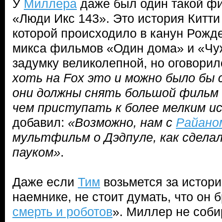
У
Миллера
даже был один такой фи
«Люди Икс 143». Это история Китти
которой происходило в канун Рожде
микса фильмов «Один дома» и «Чу
задумку великолепной, но оговорил
хоть на Fox это и можно было бы 
они должны снять большой фильм 
чем приступать к более мелким и
добавил:
«Возможно, нам с
Райано
мультфильм о Дэдпуле, как сделал
пауком»
.
Даже если
Тим
возьмется за истор
наемнике, не стоит думать, что он 
смерть и роботов
». Миллер не соби