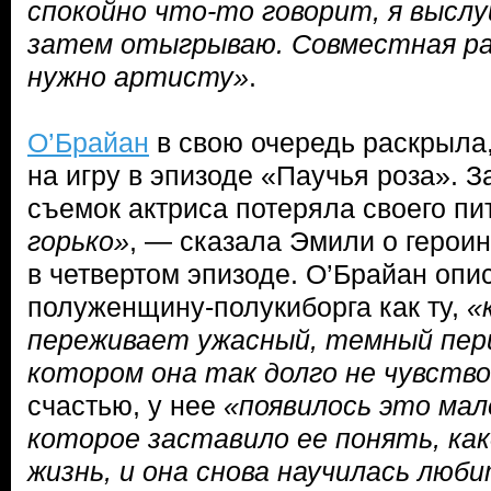
спокойно что-то говорит, я высл
затем отыгрываю. Совместная ра
нужно артисту»
.
О’Брайан
в свою очередь раскрыла,
на игру в эпизоде «Паучья роза». З
съемок актриса потеряла своего пи
горько»
, — сказала Эмили о героин
в четвертом эпизоде. О’Брайан опи
полуженщину-полукиборга как ту,
«
переживает ужасный, темный пери
котором она так долго не чувств
счастью, у нее
«появилось это мал
которое заставило ее понять, ка
жизнь, и она снова научилась люби