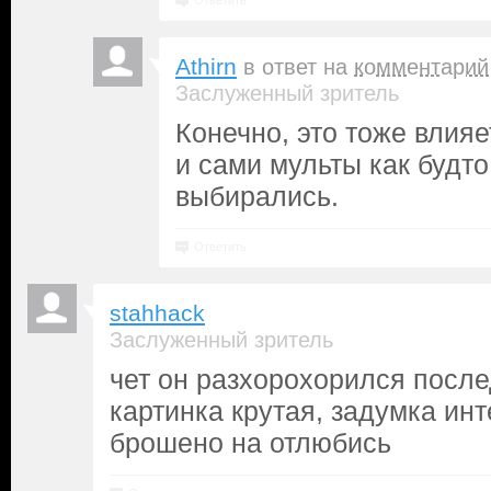
Ответить
Athirn
в ответ на
комментарий
Заслуженный зритель
Конечно, это тоже влияе
и сами мульты как будт
выбирались.
Ответить
stahhack
Заслуженный зритель
чет он разхорохорился после
картинка крутая, задумка инт
брошено на отлюбись