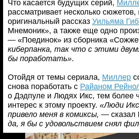
Что касается будущих серий,
Милл
рассматривает несколько сюжетов,
оригинальный рассказ
Уильяма Гиб
Мнемоник», а также еще одно произ
— «Поединок» из сборника «Сожж
киберпанка, так что с этими дву
бы поработать»
.
Отойдя от темы сериала,
Миллер
с
снова поработать с
Райаном Рейно
о Дэдпуле и Людях Икс, тем более 
интерес к этому проекту.
«Люди Икс
привело меня в комиксы,
— сказал
да, я бы с удовольствием снял фил