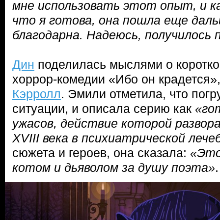
мне использовать этот опыт, и ка
что я готова, она пошла еще даль
благодарна. Надеюсь, получилось
Дин
поделилась мыслями о коротко
хоррор-комедии «Ибо он крадется»,
Кэрролл
. Эмили отметила, что погр
ситуации, и описала серию как
«го
ужасов, действие которой развор
XVIII века в психиатрической лече
сюжета и героев, она сказала:
«Это
котом и дьяволом за душу поэта»
.