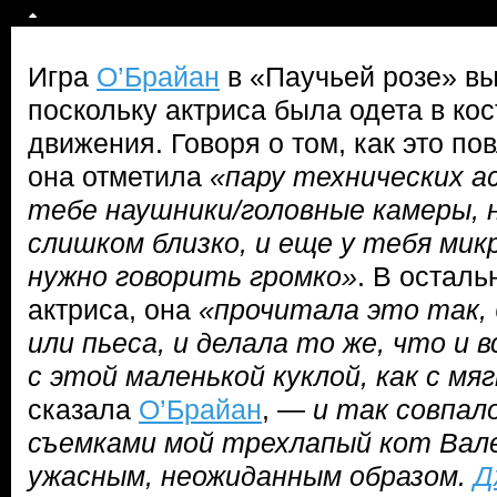
Игра
О’Брайан
в «Паучьей розе» вы
поскольку актриса была одета в ко
движения. Говоря о том, как это по
она отметила
«пару технических ас
тебе наушники/головные камеры, 
слишком близко, и еще у тебя ми
нужно говорить громко»
. В осталь
актриса, она
«прочитала это так,
или пьеса, и делала то же, что и 
с этой маленькой куклой, как с мя
сказала
О’Брайан
, —
и так совпал
съемками мой трехлапый кот Вал
ужасным, неожиданным образом.
Д