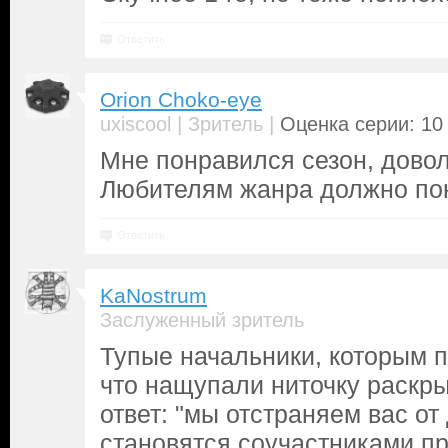
Ответить
Orion Choko-eye
|
|
uxiscool
Зритель
Оценка серии: 10 
Мне понравился сезон, довол
Любителям жанра должно по
Ответить
KaNostrum
Заслуженный зритель
Тупые начальники, которым п
что нащупали ниточку раскрыт
ответ: "мы отстраняем вас от
становятся соучастниками пре