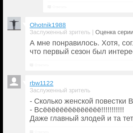
Ответить
Ohotnik1988
|
Заслуженный зритель
Оценка серии
А мне понравилось. Хотя, со
что первый сезон был интере
Ответить
rbw1122
Заслуженный зритель
- Сколько женской повестки 
- Всёёёёёёёёёёёёёё!!!!!!!!!!!
Даже главный злодей и та те
Ответить