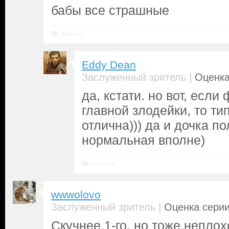
бабы все страшные
Ответить
Eddy Dean
|
Заслуженный зритель
Оценка
да, кстати. но вот, есл
главной злодейки, то ти
отлична))) да и дочка п
нормальная вполне)
Ответить
wwwolovo
|
Заслуженный зритель
Оценка серии
Скучнее 1-го, но тоже неплох