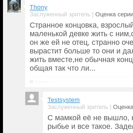
Thony
|
Заслуженный зритель
Оценка серии
Странное концовка, взрослый
маленькой девке жить с ним,
он же ей не отец, странно оче
вырастит больше то они и д
жить вместе,не обычная конц
общая так что ли...
Ответить
Testsystem
|
Заслуженный зритель
Оценка
С мамкой её не вышло, н
рыбье и все такое. Заде