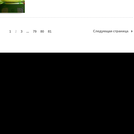
Следующая страница
1
2
3
...
79
80
81