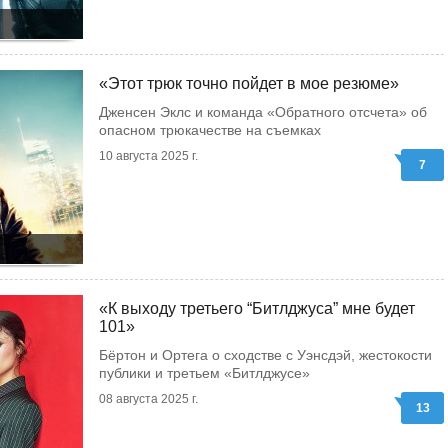
«Этот трюк точно пойдет в мое резюме»
Дженсен Эклс и команда «Обратного отсчета» об
опасном трюкачестве на съемках
10 августа 2025 г.
7
«К выходу третьего “Битлджуса” мне будет
101»
Бёртон и Ортега о сходстве с Уэнсдэй, жестокости
публики и третьем «Битлджусе»
08 августа 2025 г.
13