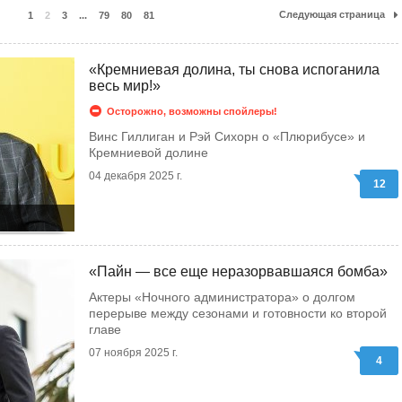
Следующая страница
1
2
3
...
79
80
81
«Кремниевая долина, ты снова испоганила
весь мир!»
Осторожно, возможны спойлеры!
Винс Гиллиган и Рэй Сихорн о «Плюрибусе» и
Кремниевой долине
04 декабря 2025 г.
12
«Пайн — все еще неразорвавшаяся бомба»
Актеры «Ночного администратора» о долгом
перерыве между сезонами и готовности ко второй
главе
07 ноября 2025 г.
4