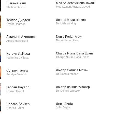
Шабана Азиз
Med Student Victoria Javadi
Med Student Victoria Javadi
Shabana Azeez
Тейлор Дирден
Доктор Мелисса Кинг
Dr. Melissa King
Taylor Dearden
Амилинн Абеллера
Nurse Perlah Alawi
Nurse Perlah Alawi
Amielynn Abellera
Кэтрин ЛаНаса
Charge Nurse Dana Evans
Charge Nurse Dana Evans
Katherine LaNasa
Суприя Ганеш
Доктор Самира Мохан
Dr. Samira Mohan
Supriya Ganesh
Герран Хауэлл
Доктор Дэннис Уитакер
Dr. Dennis Whitaker
Gerran Howell
Чарльз Бэйкер
Джон Дигби
John Digby
Charles Baker