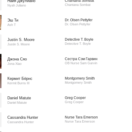
Найя Джулиано
Chantana Sombat
Chantana Sombat
Nyah Juliano
Эш Ти
Dr. Olsen Pettyfer
Dr. Olsen Pettyfer
Ash T
Justin S. Moore
Detective T. Boyle
Detective T. Boyle
Justin S. Moore
Джона Сяо
Сестра Сэм Гарвин
OB Nurse Sam Garvin
Jona Xiao
Кермит Бёрнс
Montgomery Smith
Montgomery Smith
Kermit Burns III
Daniel Matute
Greg Cooper
Greg Cooper
Daniel Matute
Cassandra Hunter
Nurse Tara Emerson
Nurse Tara Emerson
Cassandra Hunter