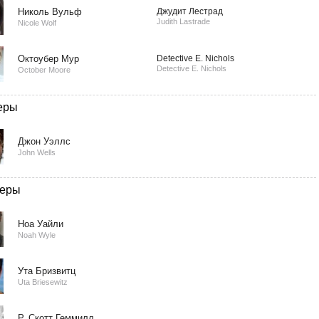
Николь Вульф
Джудит Лестрад
Judith Lastrade
Nicole Wolf
Октоубер Мур
Detective E. Nichols
Detective E. Nichols
October Moore
еры
Джон Уэллс
John Wells
еры
Ноа Уайли
Noah Wyle
Ута Бризвитц
Uta Briesewitz
Р. Скотт Геммилл