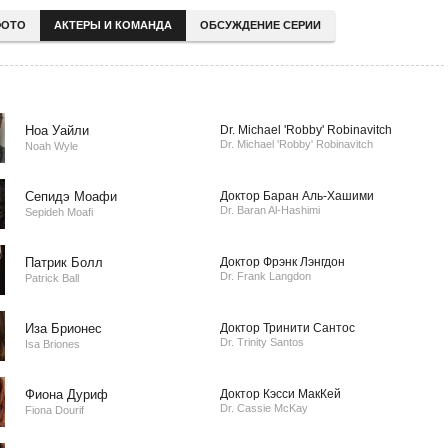
ОТО
АКТЕРЫ И КОМАНДА
ОБСУЖДЕНИЕ СЕРИИ
Ноа Уайли
Dr. Michael 'Robby' Robinavitch
Dr. Michael 'Robby' Robinavitch
Noah Wyle
Сепидэ Моафи
Доктор Баран Аль-Хашими
Dr. Baran Al-Hashimi
Sepideh Moafi
Патрик Болл
Доктор Фрэнк Лэнгдон
Dr. Frank Langdon
Patrick Ball
Иза Брионес
Доктор Тринити Сантос
Dr. Trinity Santos
Isa Briones
Фиона Дуриф
Доктор Кэсси МакКей
Dr. Cassie McKay
Fiona Dourif