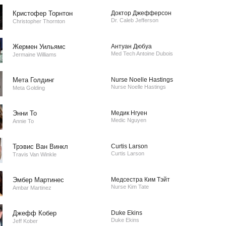
Кристофер Торнтон
Доктор Джефферсон
Dr. Caleb Jefferson
Christopher Thornton
Жермен Уильямс
Антуан Дюбуа
Med Tech Antoine Dubois
Jermaine Williams
Мета Голдинг
Nurse Noelle Hastings
Nurse Noelle Hastings
Meta Golding
Энни То
Медик Нгуен
Medic Nguyen
Annie To
Трэвис Ван Винкл
Curtis Larson
Curtis Larson
Travis Van Winkle
Эмбер Мартинес
Медсестра Ким Тэйт
Nurse Kim Tate
Ambar Martinez
Джефф Кобер
Duke Ekins
Duke Ekins
Jeff Kober