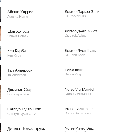
Айеша Харрис
Доктор Паркер Эллис
Dr. Parker Ellis
Ayesha Harris
Шон Хэтоси
Доктор Джек Эббот
Dr. Jack Abbot
Shawn Hatosy
Кен Кирби
Доктор Джон Шэнь
Dr. John Shen
Ken Kirby
Тал Андерсон
Бекка Кинг
Becca King
Tal Anderson
Доминик Стар
Nurse Vivi Mandel
Nurse Vivi Mandel
Dominique Star
Cathryn Dylan Ortiz
Brenda Azurmendi
Brenda Azurmendi
Cathryn Dylan Ortiz
Джален Томас Брукс
Nurse Mateo Diaz