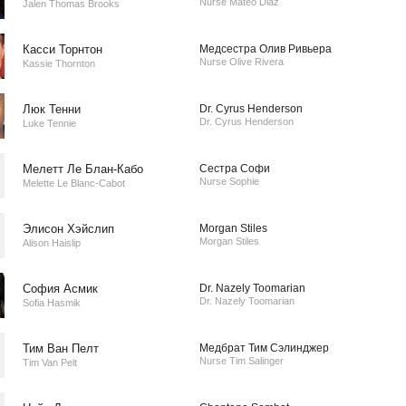
Nurse Mateo Diaz
Jalen Thomas Brooks
Касси Торнтон
Медсестра Олив Ривьера
Nurse Olive Rivera
Kassie Thornton
Люк Тенни
Dr. Cyrus Henderson
Dr. Cyrus Henderson
Luke Tennie
Мелетт Ле Блан-Кабо
Сестра Софи
Nurse Sophie
Melette Le Blanc-Cabot
Элисон Хэйслип
Morgan Stiles
Morgan Stiles
Alison Haislip
София Асмик
Dr. Nazely Toomarian
Dr. Nazely Toomarian
Sofia Hasmik
Тим Ван Пелт
Медбрат Тим ​​Сэлинджер
Nurse Tim Salinger
Tim Van Pelt