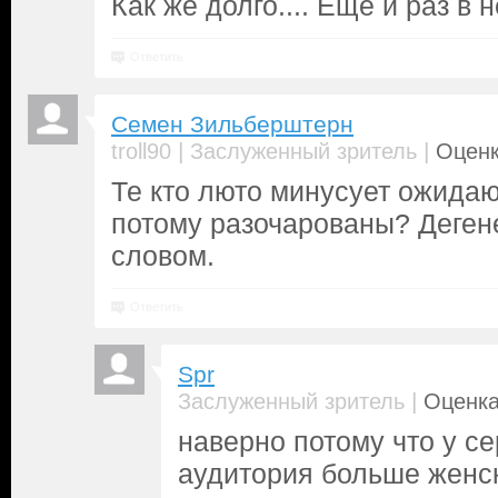
Как же долго.... Ещё и раз в 
Ответить
Семен Зильберштерн
|
|
troll90
Заслуженный зритель
Оценк
Те кто люто минусует ожидаю
потому разочарованы? Деген
словом.
Ответить
Spr
|
Заслуженный зритель
Оценка
наверно потому что у с
аудитория больше женск