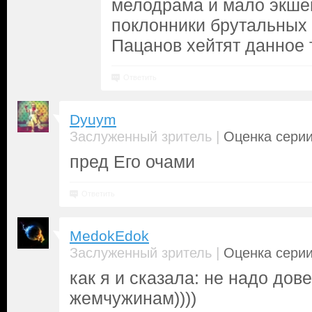
мелодрама и мало экше
поклонники брутальных
Пацанов хейтят данное 
Ответить
Dyuym
|
Заслуженный зритель
Оценка серии
пред Его очами
Ответить
MedokEdok
|
Заслуженный зритель
Оценка серии
как я и сказала: не надо дов
жемчужинам))))